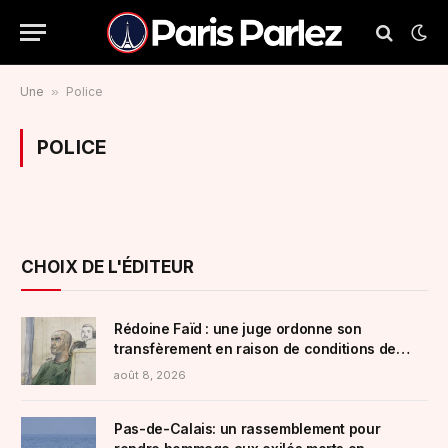
Une
»
Police
POLICE
CHOIX DE L'ÉDITEUR
Rédoine Faïd : une juge ordonne son
transfèrement en raison de conditions de
détention « indignes », le parquet fait appel
août 8, 2026
Pas-de-Calais: un rassemblement pour