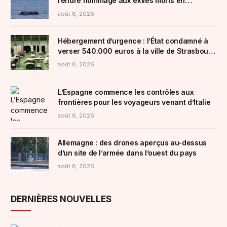
rendre hommage aux exilés morts en
traversant la Manche et pour demander plus
août 8, 2026
de moyens de secours en mer
Hébergement d’urgence : l’État condamné à
verser 540.000 euros à la ville de Strasbourg
pour « carence »
août 8, 2026
L’Espagne commence les contrôles aux
frontières pour les voyageurs venant d’Italie
août 8, 2026
Allemagne : des drones aperçus au-dessus
d’un site de l’armée dans l’ouest du pays
août 8, 2026
DERNIÈRES NOUVELLES