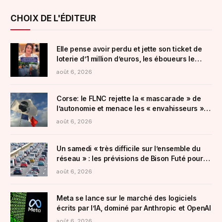
CHOIX DE L'ÉDITEUR
Elle pense avoir perdu et jette son ticket de
loterie d’1 million d’euros, les éboueurs le
retrouvent
août 6, 2026
Corse: le FLNC rejette la « mascarade » de
l’autonomie et menace les « envahisseurs »
venant vivre sur l’île
août 6, 2026
Un samedi « très difficile sur l’ensemble du
réseau » : les prévisions de Bison Futé pour
ce deuxième week-end d’août
août 6, 2026
Meta se lance sur le marché des logiciels
écrits par l’IA, dominé par Anthropic et OpenAI
août 6, 2026