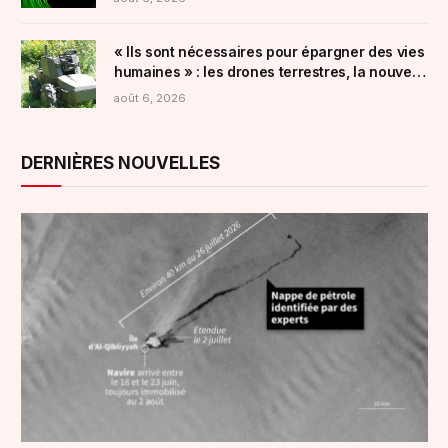
« Ils sont nécessaires pour épargner des vies
humaines » : les drones terrestres, la nouvelle
arme de l’Ukraine
août 6, 2026
DERNIÈRES NOUVELLES