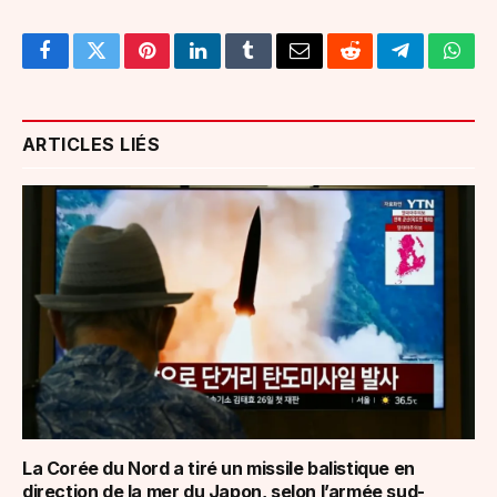
Facebook
Twitter
Pinterest
LinkedIn
Tumblr
Email
Reddit
Telegram
What
ARTICLES LIÉS
La Corée du Nord a tiré un missile balistique en
direction de la mer du Japon, selon l’armée sud-