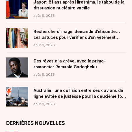
Japon: 81 ans après Hiroshima, le tabou de la
dissuasion nucléaire vacille
août 9, 2026
Recherche d’image, demande d’étiquette…
Les astuces pour vérifier qu’un vêtement
vendu sur Vinted n’est pas un article de fast
août 9, 2026
fashion
Des rêves à la grève, avec le primo-
romancier Romuald Gadegbeku
août 9, 2026
Australie : une collision entre deux avions de
ligne évitée de justesse pour la deuxième fois
en 15 jours à Sydney
août 9, 2026
DERNIÈRES NOUVELLES