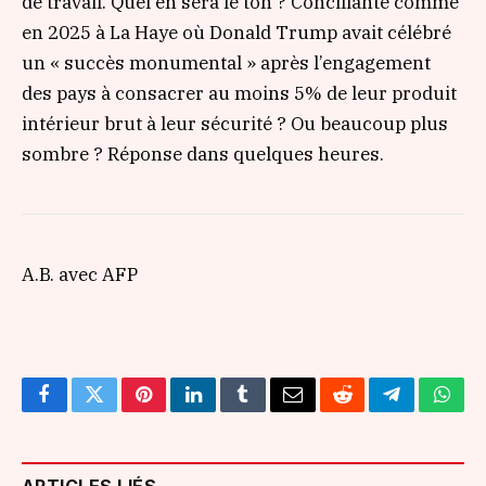
de travail. Quel en sera le ton ? Conciliante comme
en 2025 à La Haye où Donald Trump avait célébré
un
« succès monumental »
après l’engagement
des pays à consacrer au moins 5% de leur produit
intérieur brut à leur sécurité ? Ou beaucoup plus
sombre ? Réponse dans quelques heures.
A.B. avec AFP
Facebook
Twitter
Pinterest
LinkedIn
Tumblr
Email
Reddit
Telegram
What