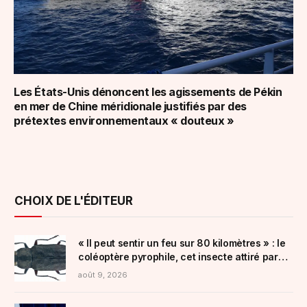
Les États-Unis dénoncent les agissements de Pékin
en mer de Chine méridionale justifiés par des
prétextes environnementaux « douteux »
CHOIX DE L'ÉDITEUR
« Il peut sentir un feu sur 80 kilomètres » : le
coléoptère pyrophile, cet insecte attiré par
les incendies qui pourrait aider les forêts
août 9, 2026