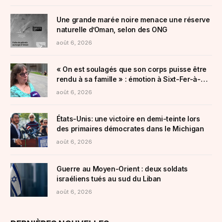
Une grande marée noire menace une réserve
naturelle d’Oman, selon des ONG
août 6, 2026
« On est soulagés que son corps puisse être
rendu à sa famille » : émotion à Sixt-Fer-à-
Cheval après la mort d’une vacancière
août 6, 2026
emportée par une crue
États-Unis: une victoire en demi-teinte lors
des primaires démocrates dans le Michigan
août 6, 2026
Guerre au Moyen-Orient : deux soldats
israéliens tués au sud du Liban
août 6, 2026