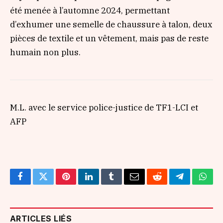
été menée à l’automne 2024, permettant
d’exhumer une semelle de chaussure à talon, deux
pièces de textile et un vêtement, mais pas de reste
humain non plus.
M.L. avec le service police-justice de TF1-LCI et
AFP
Facebook
Twitter
Pinterest
LinkedIn
Tumblr
Email
Reddit
Telegram
What
ARTICLES LIÉS