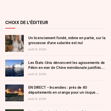
CHOIX DE L'ÉDITEUR
Un licenciement fondé, même en partie, sur la
grossesse d’une salariée est nul
août 9, 2026
Les États-Unis dénoncent les agissements de
Pékin en mer de Chine méridionale justifiés
par des prétextes environnementaux
août 9, 2026
« douteux »
EN DIRECT – Incendies : près de 40
départements en orange pour un risque
« élevé »
août 9, 2026