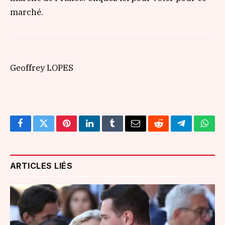
marché.
Geoffrey LOPES
Facebook
Twitter
Pinterest
LinkedIn
Tumblr
Email
Reddit
Telegram
What
ARTICLES LIÉS