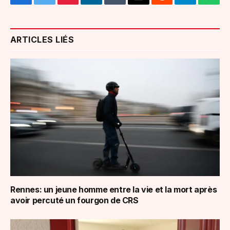
Facebook
Twitter
Pinterest
LinkedIn
Tumblr
Email
Reddit
Telegram
What
ARTICLES LIÉS
Rennes: un jeune homme entre la vie et la mort après
avoir percuté un fourgon de CRS