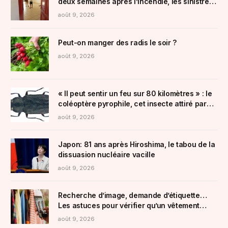
deux semaines après l’incendie, les sinistrés
du Porge peinent à se reloger
août 9, 2026
Peut-on manger des radis le soir ?
août 9, 2026
« Il peut sentir un feu sur 80 kilomètres » : le
coléoptère pyrophile, cet insecte attiré par
les incendies qui pourrait aider les forêts
août 9, 2026
Japon: 81 ans après Hiroshima, le tabou de la
dissuasion nucléaire vacille
août 9, 2026
Recherche d’image, demande d’étiquette…
Les astuces pour vérifier qu’un vêtement
vendu sur Vinted n’est pas un article de fast
août 9, 2026
fashion