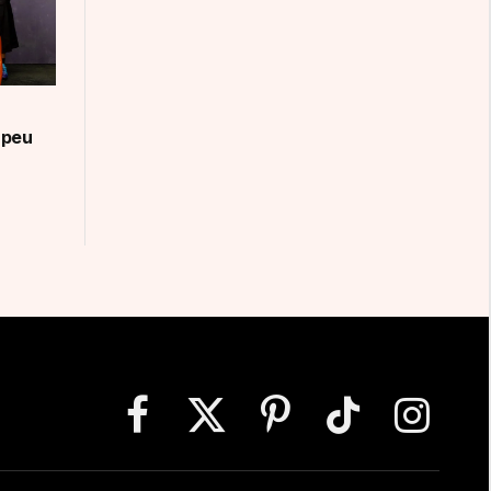
 peu
Facebook
X
Pinterest
TikTok
Instagram
(Twitter)