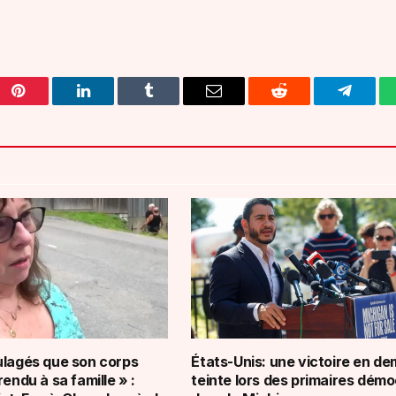
Pinterest
LinkedIn
Tumblr
Email
Reddit
Telegra
ulagés que son corps
États-Unis: une victoire en de
rendu à sa famille » :
teinte lors des primaires dém