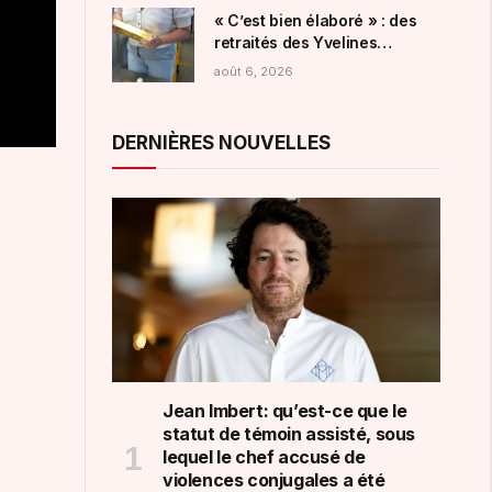
« C’est bien élaboré » : des
retraités des Yvelines
escroqués pour plus d’un
août 6, 2026
million d’euros en pièces d’or,
lingots et bijoux
DERNIÈRES NOUVELLES
Jean Imbert: qu’est-ce que le
statut de témoin assisté, sous
lequel le chef accusé de
violences conjugales a été