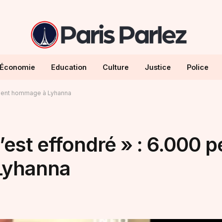
Économie
Education
Culture
Justice
Police
endent hommage à Lyhanna
’est effondré » : 6.000 
Lyhanna