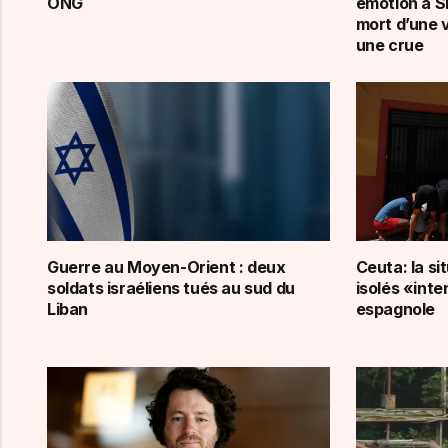
ONG
émotion à S
mort d’une 
une crue
Guerre au Moyen-Orient : deux
Ceuta: la si
soldats israéliens tués au sud du
isolés «inte
Liban
espagnole