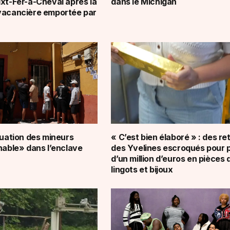
ixt-Fer-à-Cheval après la
dans le Michigan
vacancière emportée par
tuation des mineurs
« C’est bien élaboré » : des re
nable» dans l’enclave
des Yvelines escroqués pour 
d’un million d’euros en pièces d
lingots et bijoux