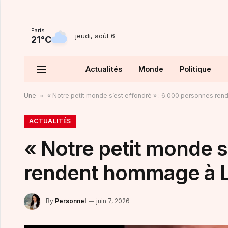
Paris
jeudi, août 6
21°C
Actualités
Monde
Politique
Une
»
« Notre petit monde s’est effondré » : 6.000 personnes r
ACTUALITÉS
« Notre petit monde s
rendent hommage à 
By
Personnel
juin 7, 2026