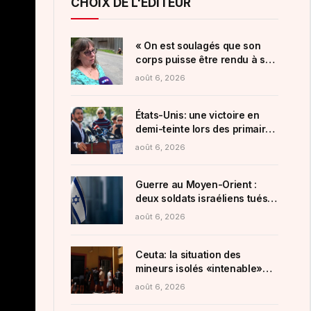
CHOIX DE L'ÉDITEUR
« On est soulagés que son
corps puisse être rendu à sa
famille » : émotion à Sixt-Fer-
août 6, 2026
à-Cheval après la mort d’une
vacancière emportée par une
crue
États-Unis: une victoire en
demi-teinte lors des primaires
démocrates dans le Michigan
août 6, 2026
Guerre au Moyen-Orient :
deux soldats israéliens tués
au sud du Liban
août 6, 2026
Ceuta: la situation des
mineurs isolés «intenable»
dans l’enclave espagnole
août 6, 2026