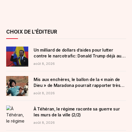
CHOIX DE L'ÉDITEUR
Un milliard de dollars d’aides pour lutter
contre le narcotrafic: Donald Trump déjà au
soutien d’Abelardo de la Espriella, nouveau
août 8, 2026
président colombien
Mis aux enchères, le ballon de la « main de
Dieu » de Maradona pourrait rapporter très
gros
août 8, 2026
À Téhéran, le régime raconte sa guerre sur
les murs de la ville (2/2)
août 8, 2026