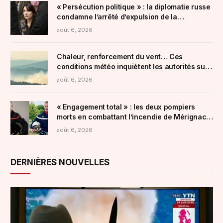
« Persécution politique » : la diplomatie russe
condamne l’arrêté d’expulsion de la
chroniqueuse Xenia Fedorova
août 6, 2026
Chaleur, renforcement du vent… Ces
conditions météo inquiètent les autorités sur
le front des incendies
août 6, 2026
« Engagement total » : les deux pompiers
morts en combattant l’incendie de Mérignac
cités à l’ordre de la Nation
août 6, 2026
DERNIÈRES NOUVELLES