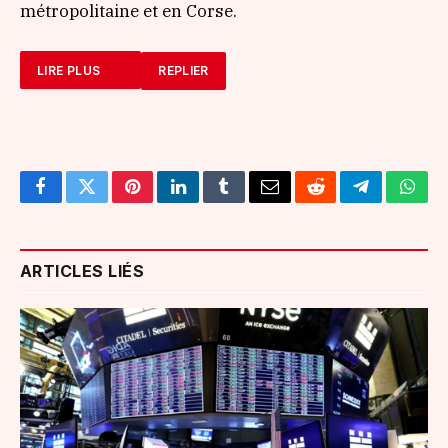
métropolitaine et en Corse.
LIRE PLUS
REPLIER
Facebook
Twitter
Pinterest
LinkedIn
Tumblr
Email
Reddit
Telegram
What
ARTICLES LIÉS