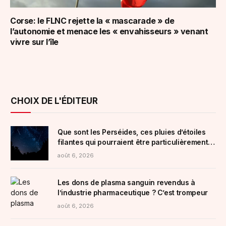
Corse: le FLNC rejette la « mascarade » de
l’autonomie et menace les « envahisseurs » venant
vivre sur l’île
CHOIX DE L'ÉDITEUR
Que sont les Perséides, ces pluies d’étoiles
filantes qui pourraient être particulièrement
visibles ces prochains jours ?
août 6, 2026
Les dons de plasma sanguin revendus à
l’industrie pharmaceutique ? C’est trompeur
août 6, 2026