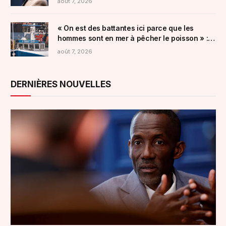
août 7, 2026
« rappelle les palais de Saddam Hussein
« On est des battantes ici parce que les
hommes sont en mer à pêcher le poisson » : à
la découverte de celles et ceux qui font le
août 7, 2026
pays bigouden
DERNIÈRES NOUVELLES