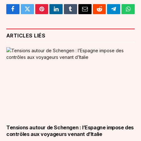
Facebook
Twitter
Pinterest
LinkedIn
Tumblr
Email
Reddit
Telegram
What
ARTICLES LIÉS
Tensions autour de Schengen : l’Espagne impose des
contrôles aux voyageurs venant d’Italie