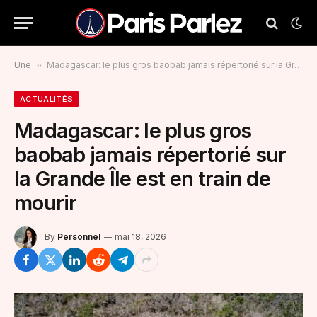
Une
»
Madagascar: le plus gros baobab jamais répertorié sur la Grande Île est en train de mourir
ACTUALITÉS
Madagascar: le plus gros
baobab jamais répertorié sur
la Grande Île est en train de
mourir
By
Personnel
mai 18, 2026