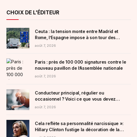
CHOIX DE L'ÉDITEUR
Ceuta : la tension monte entre Madrid et
Rome, l’Espagne impose à son tour des
contrôles aux frontières aux Italiens
août 7, 2026
Paris : près de 100 000 signatures contre le
nouveau pavillon de l’Assemblée nationale
août 7, 2026
Conducteur principal, régulier ou
occasionnel ? Voici ce que vous devez
vérifier sur votre contrat d’assurance auto
août 7, 2026
avant de prêter votre véhicule
Cela reflète sa personnalité narcissique »:
Hillary Clinton fustige la décoration de la
Maison Blanche par Donald Trump, qui