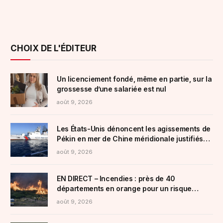
CHOIX DE L'ÉDITEUR
Un licenciement fondé, même en partie, sur la
grossesse d’une salariée est nul
août 9, 2026
Les États-Unis dénoncent les agissements de
Pékin en mer de Chine méridionale justifiés
par des prétextes environnementaux
août 9, 2026
« douteux »
EN DIRECT – Incendies : près de 40
départements en orange pour un risque
« élevé »
août 9, 2026