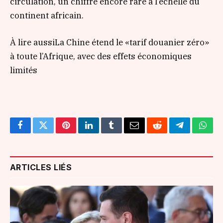
circulation, un chiffre encore rare à l’échelle du
continent africain.
À lire aussi
La Chine étend le «tarif douanier zéro»
à toute l’Afrique, avec des effets économiques
limités
Facebook
Twitter
Pinterest
LinkedIn
Tumblr
Email
Reddit
Telegram
What
ARTICLES LIÉS