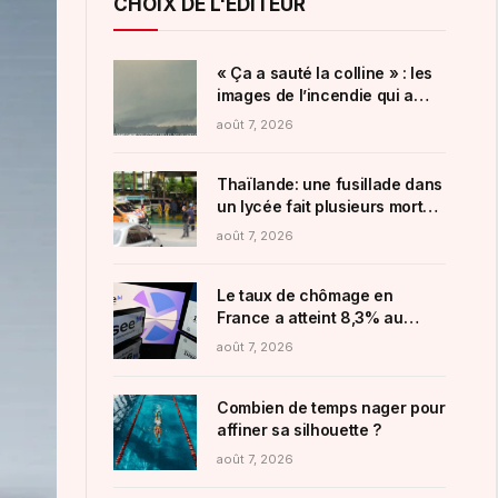
CHOIX DE L'ÉDITEUR
« Ça a sauté la colline » : les
images de l’incendie qui a
parcouru 100 hectares dans
août 7, 2026
l’Aude ce jeudi
Thaïlande: une fusillade dans
un lycée fait plusieurs morts
et blessés, le tireur présumé a
août 7, 2026
été tué
Le taux de chômage en
France a atteint 8,3% au
deuxième trimestre, son plus
août 7, 2026
haut niveau depuis six ans
Combien de temps nager pour
affiner sa silhouette ?
août 7, 2026