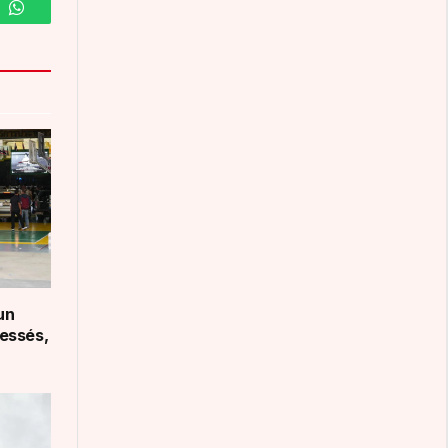
m
WhatsApp
un
lessés,