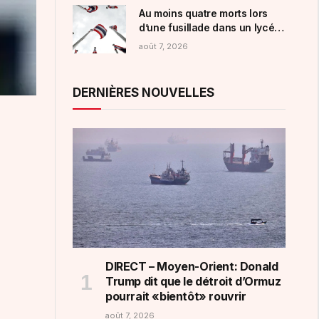
Au moins quatre morts lors
d’une fusillade dans un lycée
en Thaïlande, le tireur
août 7, 2026
adolescent neutralisé
DERNIÈRES NOUVELLES
DIRECT – Moyen-Orient: Donald
Trump dit que le détroit d’Ormuz
pourrait «bientôt» rouvrir
août 7, 2026