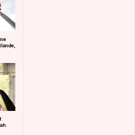
une
ïlande,
t
dah