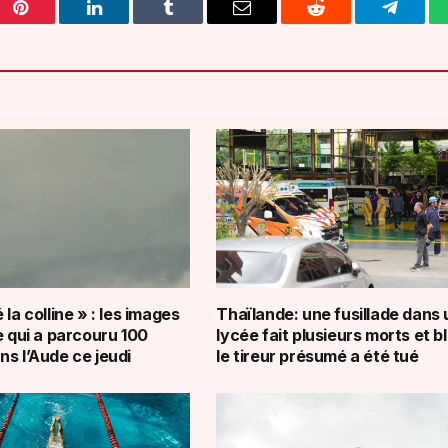
Pinterest
LinkedIn
Tumblr
Email
Reddit
Telegra
 la colline » : les images
Thaïlande: une fusillade dans 
e qui a parcouru 100
lycée fait plusieurs morts et b
ns l’Aude ce jeudi
le tireur présumé a été tué