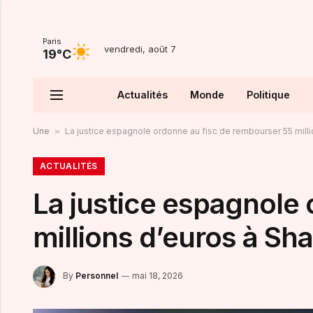
Paris
vendredi, août 7
19°C
Actualités
Monde
Politique
Une
»
La justice espagnole ordonne au fisc de rembourser 55 milli
ACTUALITÉS
La justice espagnole
millions d’euros à Sha
By
Personnel
mai 18, 2026