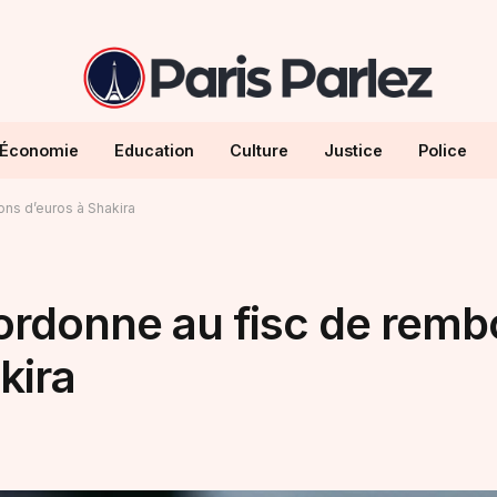
Économie
Education
Culture
Justice
Police
ons d’euros à Shakira
 ordonne au fisc de remb
kira