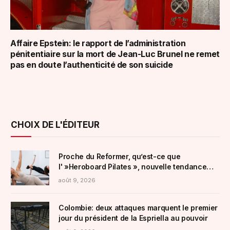
Affaire Epstein: le rapport de l’administration
pénitentiaire sur la mort de Jean-Luc Brunel ne remet
pas en doute l’authenticité de son suicide
CHOIX DE L'ÉDITEUR
Proche du Reformer, qu’est-ce que
l' »Heroboard Pilates », nouvelle tendance
fitness qui promet un entraînement complet
août 9, 2026
du corps ?
Colombie: deux attaques marquent le premier
jour du président de la Espriella au pouvoir