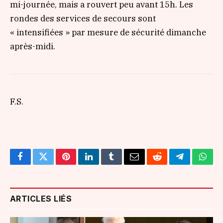
mi-journée, mais a rouvert peu avant 15h. Les
rondes des services de secours sont
« intensifiées »
par mesure de sécurité dimanche
après-midi.
F.S.
Facebook
Twitter
Pinterest
LinkedIn
Tumblr
Email
Reddit
Telegram
What
ARTICLES LIÉS