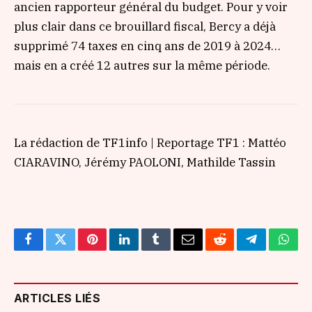
ancien rapporteur général du budget. Pour y voir
plus clair dans ce brouillard fiscal, Bercy a déjà
supprimé 74 taxes en cinq ans de 2019 à 2024…
mais en a créé 12 autres sur la même période.
La rédaction de TF1info | Reportage TF1 : Mattéo
CIARAVINO, Jérémy PAOLONI, Mathilde Tassin
Facebook
Twitter
Pinterest
LinkedIn
Tumblr
Email
Reddit
Telegram
What
ARTICLES LIÉS