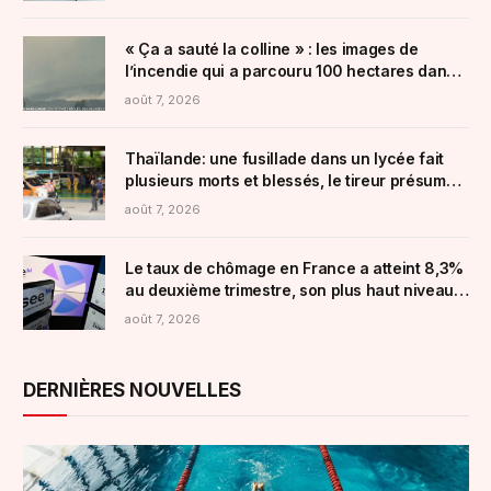
« Ça a sauté la colline » : les images de
l’incendie qui a parcouru 100 hectares dans
l’Aude ce jeudi
août 7, 2026
Thaïlande: une fusillade dans un lycée fait
plusieurs morts et blessés, le tireur présumé a
été tué
août 7, 2026
Le taux de chômage en France a atteint 8,3%
au deuxième trimestre, son plus haut niveau
depuis six ans
août 7, 2026
DERNIÈRES NOUVELLES