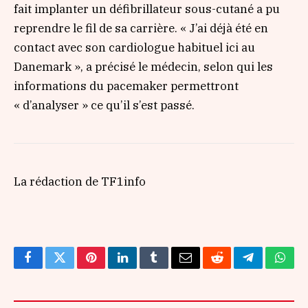
fait implanter un défibrillateur sous-cutané a pu
reprendre le fil de sa carrière.
« J’ai déjà été en
contact avec son cardiologue habituel ici au
Danemark »
, a précisé le médecin, selon qui les
informations du pacemaker permettront
« d’analyser »
ce qu’il s’est passé.
La rédaction de TF1info
Facebook
Twitter
Pinterest
LinkedIn
Tumblr
Email
Reddit
Telegram
What