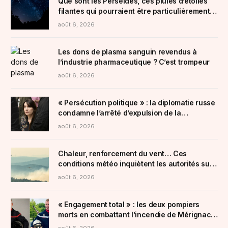
Que sont les Perséides, ces pluies d’étoiles
filantes qui pourraient être particulièrement
visibles ces prochains jours ?
août 6, 2026
Les dons de plasma sanguin revendus à
l’industrie pharmaceutique ? C’est trompeur
août 6, 2026
« Persécution politique » : la diplomatie russe
condamne l’arrêté d’expulsion de la
chroniqueuse Xenia Fedorova
août 6, 2026
Chaleur, renforcement du vent… Ces
conditions météo inquiètent les autorités sur
le front des incendies
août 6, 2026
« Engagement total » : les deux pompiers
morts en combattant l’incendie de Mérignac
cités à l’ordre de la Nation