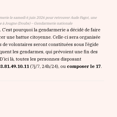
rmerie le samedi 6 juin 2026 pour retrouver Aude Fagot, une
ue à Jougne (Doubs) – Gendarmerie nationale
 C’est pourquoi la gendarmerie a décidé de faire
cer une battue citoyenne. Celle-ci sera organisée
s de volontaires seront constituées sous l’égide
iquent les gendarmes, qui prévoient une fin des
D’ici là, toutes les personnes disposant
3.81.49.10.11
(7j/7, 24h/24), ou
composer le 17
.