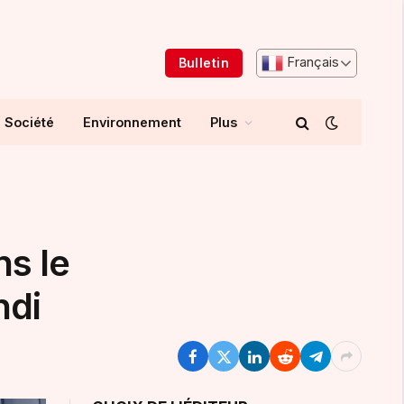
Français
Bulletin
Société
Environnement
Plus
ns le
ndi