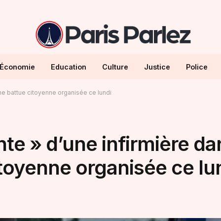
Économie
Education
Culture
Justice
Police
une battue citoyenne organisée ce lundi
nte » d’une infirmière da
toyenne organisée ce lu