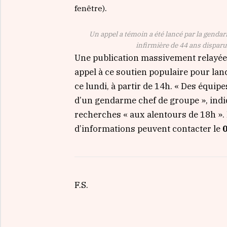
.
fenêtre)
Un appel a témoin a été lancé par la genda
infirmière de 44 ans dispar
Une publication massivement relayée.
appel à ce soutien populaire pour lan
ce lundi, à partir de 14h.
« Des équipe
d’un gendarme chef de groupe »
, ind
recherches
« aux alentours de 18h ».
d’informations peuvent contacter le
0
F.S.