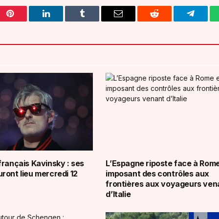
Pinterest
LinkedIn
Tumblr
Email
Reddit
Telegra
français Kavinsky : ses
L’Espagne riposte face à Rom
ront lieu mercredi 12
imposant des contrôles aux
frontières aux voyageurs ven
d’Italie