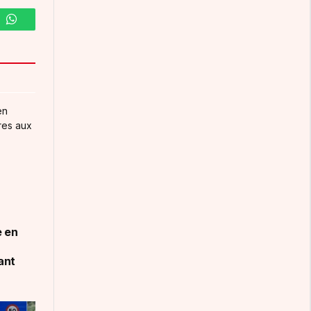
m
WhatsApp
e en
ant