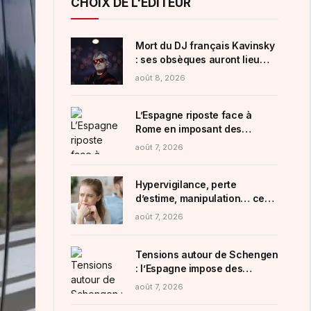
CHOIX DE L'ÉDITEUR
Mort du DJ français Kavinsky
: ses obsèques auront lieu
mercredi 12 août à Paris
août 8, 2026
L’Espagne riposte face à
Rome en imposant des
contrôles aux frontières aux
août 7, 2026
voyageurs venant d’Italie
Hypervigilance, perte
d’estime, manipulation… ces
signes qui vous indiquent que
août 7, 2026
vous êtes dans une relation
toxique
Tensions autour de Schengen
: l’Espagne impose des
contrôles aux voyageurs
août 7, 2026
venant d’Italie