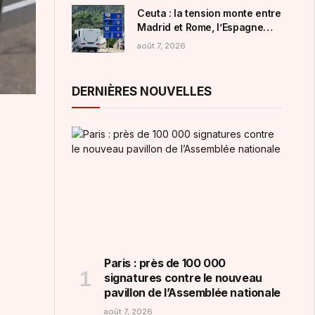
Ceuta : la tension monte entre
Madrid et Rome, l’Espagne
impose à son tour des
août 7, 2026
contrôles aux frontières aux
Italiens
DERNIÈRES NOUVELLES
Paris : près de 100 000
signatures contre le nouveau
pavillon de l’Assemblée nationale
août 7, 2026