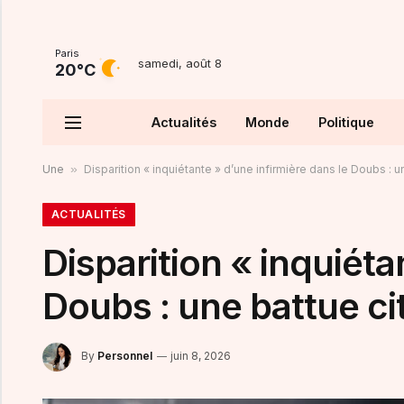
Paris
samedi, août 8
20°C
Actualités
Monde
Politique
Une
»
Disparition « inquiétante » d’une infirmière dans le Doubs : 
ACTUALITÉS
Disparition « inquiéta
Doubs : une battue ci
By
Personnel
juin 8, 2026